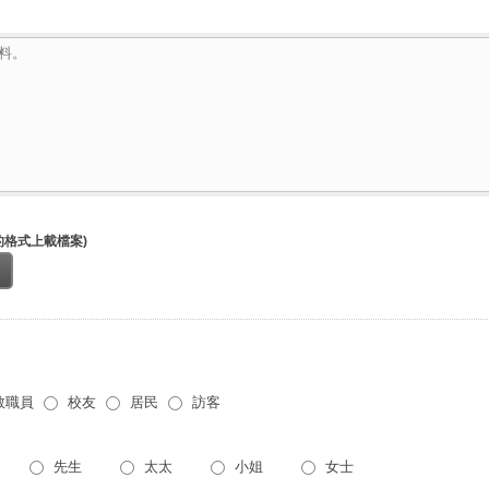
G的格式上載檔案)
教職員
校友
居民
訪客
士
先生
太太
小姐
女士