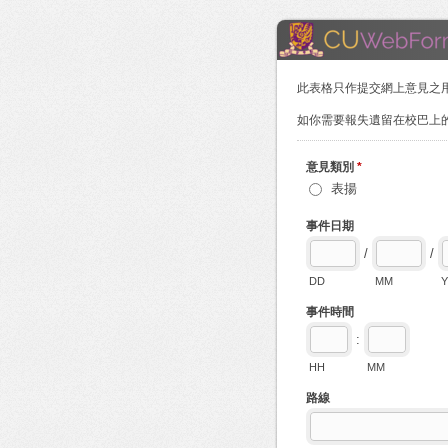
此表格只作提交網上意見之
如你需要報失遺留在校巴上
意見類別
*
表揚
事件日期
/
/
DD
MM
Y
事件時間
:
HH
MM
路線