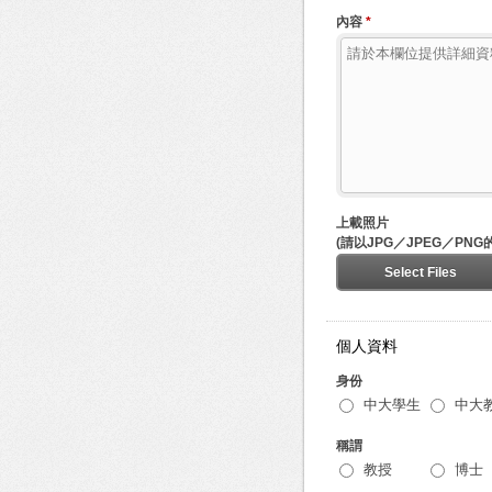
內容
*
上載照片
(請以JPG／JPEG／PN
Select Files
個人資料
身份
中大學生
中大
稱謂
教授
博