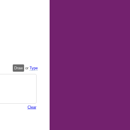
Draw
or
Type
Clear