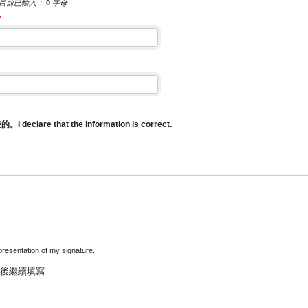
目前已輸入：
0
字母.
*
*
are that the information is correct.
epresentation of my signature.
後繼續填寫