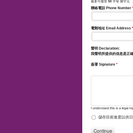
最多可接受
50
字母 個字元
聯絡電話 Phone Number
電郵地址 Email Address
聲明 Declaration:
我聲明所提供的信息是正確的。I decl
簽署 Signature
*
I understand this is a legal r
儲存目前進度以供日