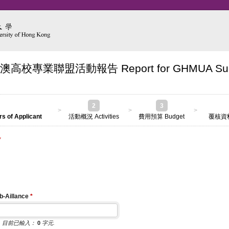
港澳高校專業聯盟活動報告 Report for GHMUA Sub-
2
3
>
>
>
 of Applicant
活動概況 Activities
費用預算 Budget
覆核資料 
*
Aillance
*
元
目前已輸入：
0
字元.