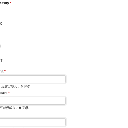
ersity
*
U
K
UHK
 U
U
UST
nit
*
元
目前已輸入：
0
字母.
cant
*
目前已輸入：
0
字母.