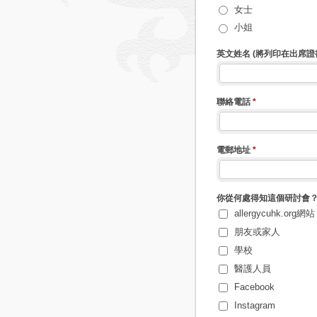
女士
小姐
英文姓名 (將列印在出席證
聯絡電話
*
電郵地址
*
你從何處得知這個研討會
allergycuhk.org網站
朋友或家人
學校
醫護人員
Facebook
Instagram