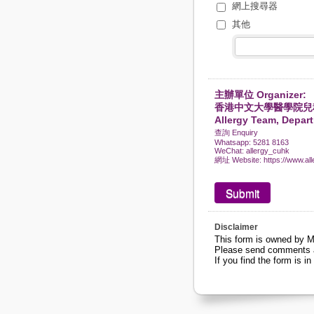
網上搜尋器
其他
主辦單位 Organizer:
香港中文大學醫學院兒
Allergy Team, Depart
查詢 Enquiry
Whatsapp: 5281 8163
WeChat: allergy_cuhk
網址 Website: https://www.all
Disclaimer
This form is owned by M
Please send comments an
If you find the form is in