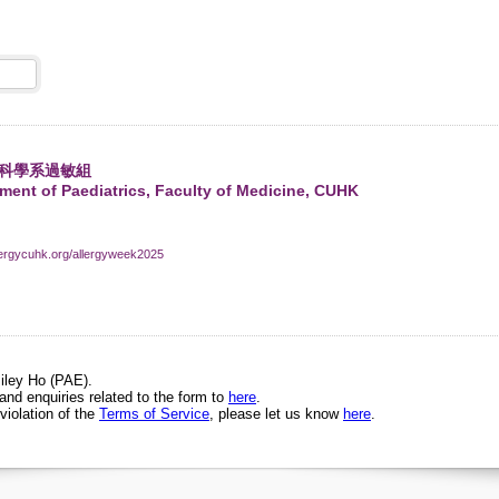
科學系過敏組
ment of Paediatrics, Faculty of Medicine, CUHK
ergycuhk.org/allergyweek2025
iley Ho (PAE).
d enquiries related to the form to
here
.
 violation of the
Terms of Service
, please let us know
here
.