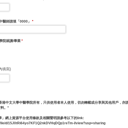
中醫師請填「0000」
*
學院就讀/畢業
*
內填寫)
：
歸香港中文大學中醫學院所有，只供使用者本人使用，切勿轉載或分享與其他用戶，亦
料。*
」網上資源平台使用條款及相關聲明請參考以下的link:
om/file/d/15J0tRi64yo7KF1Q2nkDVHqDQp1reTm-l/view?usp=sharing