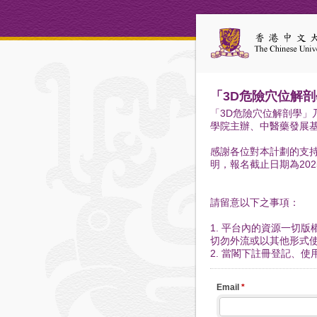
「3D危險穴位解
「3D危險穴位解剖學」
學院主辦、中醫藥發展
感謝各位對本計劃的支
明，報名截止日期為202
請留意以下之事項：
1. 平台內的資源一切
切勿外流或以其他形式
2. 當閣下註冊登記、
Email
*