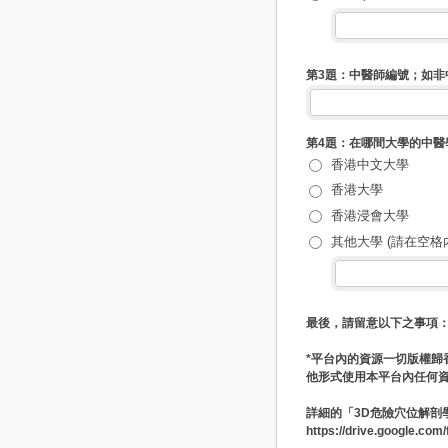
第3題：中醫師編號；如非
第4題：在哪間大學的中醫
香港中文大學
香港大學
香港浸會大學
其他大學 (請在空格
最後，請留意以下之事項
*平台內的資源一切版權
他形式使用本平台內任何資
詳細的「3D危險穴位解剖學
https://drive.google.c