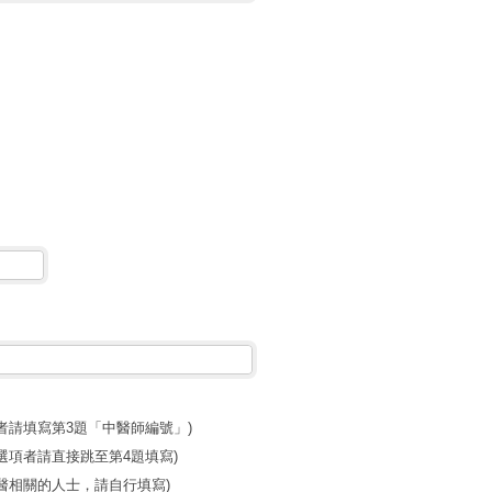
者請填寫第3題「中醫師編號」)
選項者請直接跳至第4題填寫)
中醫相關的人士，請自行填寫)