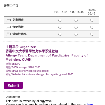
參加工作坊
16:00-
14:00-14:45
15:00-15:45
16:45
（一）兒童濕疹
（二）食物過敏
（三）過敏性休克
主辦單位 Organizer:
香港中文大學醫學院兒科學系過敏組
Allergy Team, Department of Paediatrics, Faculty of
Medicine, CUHK
查詢 Enquiry
電話 Tel/Whatsapp: 5281 8163
電郵 Email: allergyweek@cuhk.edu.hk
網址 Website: https://www.allergycuhk.org/allergyweek2023
Disclaimer
This form is owned by allergyweek.
Please send comments and enquiries related to the form to
here
.