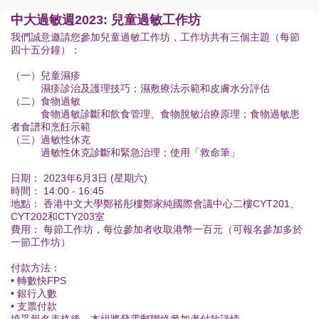
中大過敏週2023: 兒童過敏工作坊
我們誠意邀請您參加兒童過敏工作坊，工作坊共有三個主題（每節
四十五分鐘）：
（一）兒童濕疹
濕疹診治及護理技巧；濕敷療法示範和皮膚水分評估
（二）食物過敏
食物過敏診斷和飲食管理、食物脫敏治療原理；食物過敏患
者食譜和烹飪示範
（三）過敏性休克
過敏性休克診斷和緊急治理；使用「救命筆」
日期： 2023年6月3日 (星期六)
時間： 14:00 - 16:45
地點： 香港中文大學鄭裕彤樓鄭家純國際會議中心二樓CYT201、
CYT202和CTY203室
費用： 每節工作坊，每位參加者收取港幣一百元（可報名參加多於
一節工作坊）
付款方法：
• 轉數快FPS
• 銀行入數
• 支票付款