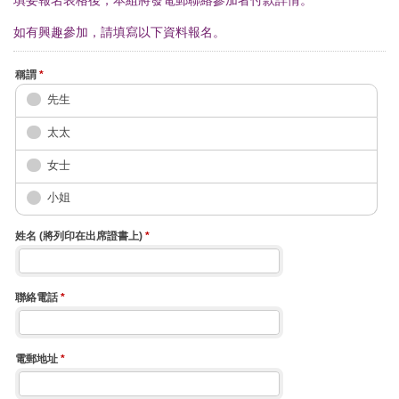
填妥報名表格後，本組將發電郵聯絡參加者付款詳情。
如有興趣參加，請填寫以下資料報名。
稱謂
*
先生
太太
女士
小姐
姓名 (將列印在出席證書上)
*
聯絡電話
*
電郵地址
*