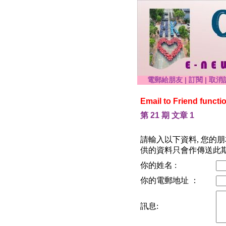
電郵給朋友
|
訂閱
|
取消
Email to Friend functi
第 21 期 文章 1
請輸入以下資料, 您的
供的資料只會作傳送此期
你的姓名 :
你的電郵地址 ：
訊息: