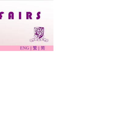
|
|
ENG
繁
简