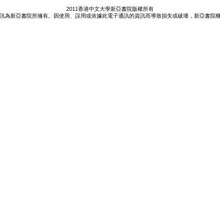
2011香港中文大學新亞書院版權所有
訊為新亞書院所擁有。因使用、誤用或依據此電子通訊的資訊而導致損失或破壞，新亞書院