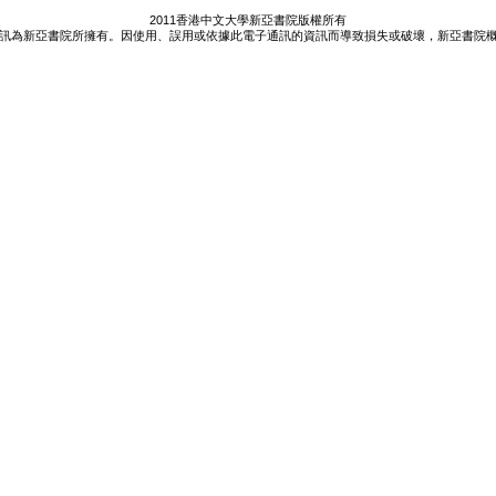
2011香港中文大學新亞書院版權所有
訊為新亞書院所擁有。因使用、誤用或依據此電子通訊的資訊而導致損失或破壞，新亞書院