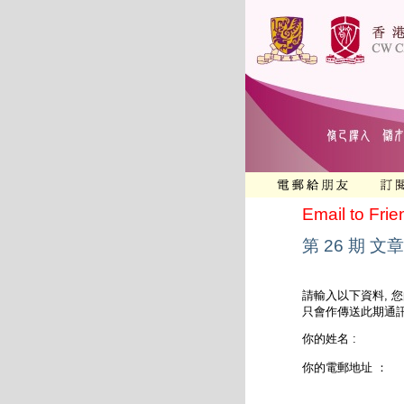
Email to Frie
第 26 期 文章
請輸入以下資料, 
只會作傳送此期通訊
你的姓名 :
你的電郵地址 ：