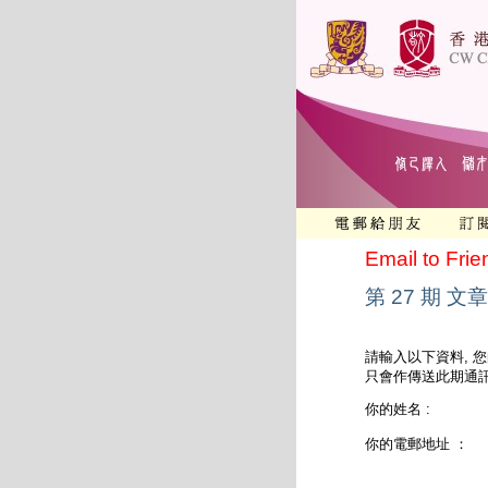
Email to Frie
第 27 期 文章
請輸入以下資料, 
只會作傳送此期通訊
你的姓名 :
你的電郵地址 ：