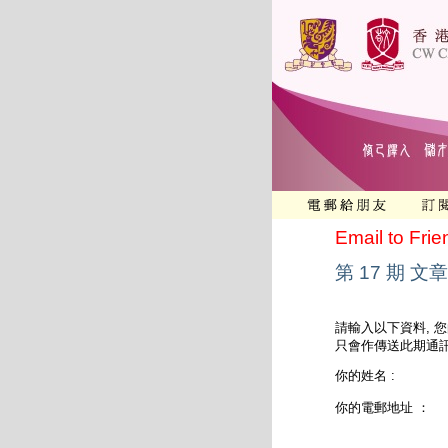
Email to Frie
第 17 期 文章
請輸入以下資料, 
只會作傳送此期通訊
你的姓名 :
你的電郵地址 ：