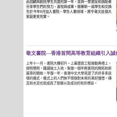
此回顧與創院學生共度的第一年，並與一眾朋友和捐助者
分享學生們的努力、喜悅與成果。隨著新一屆學生和交換
生於今年
月加入書院，學生人數倍增，將令敬文這個大
9
家庭更見充實。
敬文書院―香港首間高等教育組織引入誠
上年十一月，書院大樓初升。上蓋建造工程啟動典禮上，
按照慣例，鐵鏟破土入地，象徵一個年輕書院的開拓和新
篇章的開始。年復一年，香港中文大學見證了許許多多這
樣的儀式，儀式上的人們無不懷揣對未來的美好憧憬。磚
瓦和水泥也就成爲了發展以及成功的有形標誌。