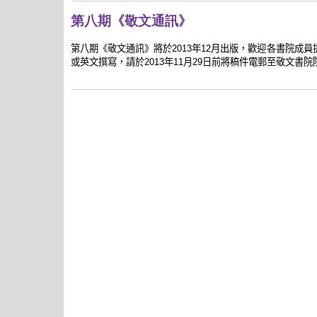
第八期《敬文通訊》
第八期《敬文通訊》將於
年
月出版，歡迎各書院成員
2013
12
或英文撰寫，請於
年
月
日前將稿件電郵至敬文書院
2013
11
29