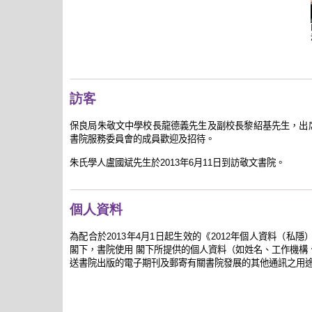
訪客
保良局朱敬文中學校長龍德義先生及副校長黎紹基先生，出席2
書院服務委員會的成員歡迎及招待。
朱氏學人盧國斌先生於2013年6月11日到訪敬文書院。
個人資料
為配合於
年
月
日起生效的《
年個人資料（私隱
2013
4
1
2012
閣下，書院使用
閣下所提供的個人資料（如姓名、工作機構
送書院出版的電子期刊及郵寄有關書院發展的其他通訊之用