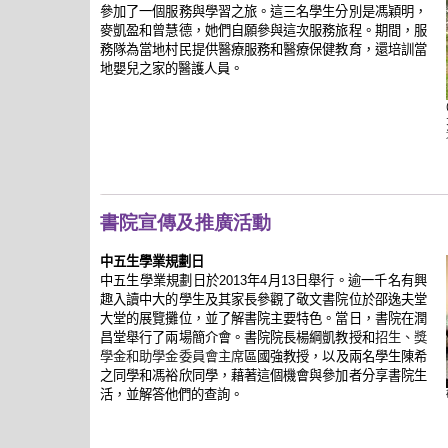
參加了一個服務與學習之旅。這三名學生分別是馮穎明，
麥凱盈和曾慧德，她們自願參與這次服務旅程。期間，服
務隊為當地村民提供醫療服務和醫療保健教育，還培訓當
地嬰兒之家的醫護人員。
書院宣傳及推廣活動
中五生學業規劃
日
中五生學業規劃日於
年
月
日舉行。逾一千名有興
2013
4
13
趣入讀中大的學生及其家長參觀了敬文書院位於邵逸夫堂
大堂的展覽攤位，並了解書院主要特色。當日，書院在潤
昌堂舉行了兩場簡介會。書院院長楊綱凱教授和
招生、獎
區國強教授，以及兩名學生陳希
學金和助學金委員會主席
之同學和馮裕欣同學，藉著這個機會與參加者分享書院生
活，並解答他們的查詢。