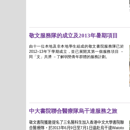
敬文服務隊的成立及2013年暑期項目
由十一位本地及非本地學生組成的敬文書院服務隊已於
2012–13年下學期成立，並已展開其第一個服務項目 －
同「文」共濟 －了解弱勢青年群體的服務計劃。
中大書院聯合醫療隊烏干達服務之旅
敬文書院獲邀提名了三名醫科生加入香港中文大學書院聯
合醫療隊，於
年
月
日至
月
日遠赴烏干達
2013
6
9
7
1
Watoto