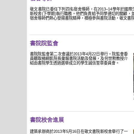
敬文書院已委任下列四名宿舍導師，在
學年於
國際
2013–14
新校舍
下學期
執行職務。他們負責給予同學適切的關顧，
(
)
宿舍導師們熱心發揚書院精神，積極參與書院活動，敬文書
書院院監會
書院院監會第二次會議於
年
月
日舉行。院監會委
2013
4
22
員聽取楊綱凱院長彙報書院活動及發展，及何世勲教授介
紹由書院學生透過選舉成立的學生誠信誓章委員會。
書院校舍進展
建築承辦商於2013年5月16日在敬文書院新校舍舉行了一