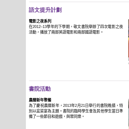
語文提升計劃
電影之夜系列
在
學年的下學期，敬文書院舉辦了四次電影之夜
2012–13
活動，播放了兩部英語電影和兩部國語電影。
書院活動
農曆新年聚餐
為了慶祝農曆新年，
年
月
日舉行的書院晚膳，特
2013
2
21
別以盆菜宴為主題。書院的臨時學生會及其他學生當日準
備了一些節目和遊戲，與眾同樂。