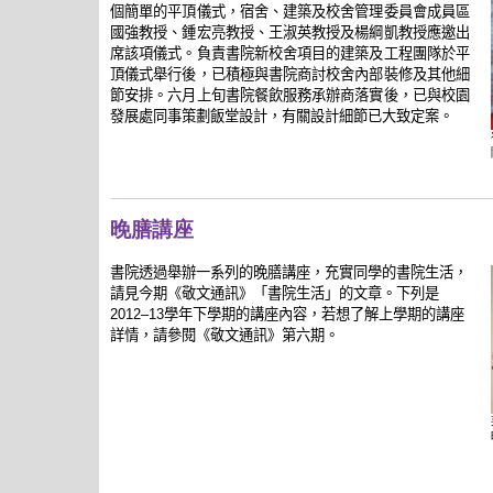
個簡單的平頂儀式，宿舍、建築及校舍管理委員會成員區
國強教授、鍾宏亮教授、王淑英教授及楊綱凱教授應邀出
席該項儀式。負責書院新校舍項目的建築及工程團隊於平
頂儀式舉行後，已積極與書院商討校舍內部裝修及其他細
節安排。六月上旬書院餐飲服務承辦商落實後，已與校園
發展處同事策劃飯堂設計，有關設計細節已大致定案。
晚膳講座
書院透過舉辦一系列的晚膳講座，充實同學的書院生活，
請見今期《敬文通訊》「書院生活」的文章。下列是
學年下學期的講座內容，若想了解上學期的講座
2012–13
詳情，請參閱《敬文通訊》第六期。