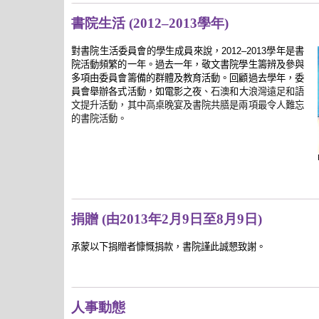
書院生活 (2012–2013學年)
對書院生活委員會的學生成員來說，
學年是書
2012
–
2013
院活動頻繁的一年。過去一年，敬文書院學生籌辨及參與
多項由委員會籌備的群體及教育活動。回顧過去學年，委
員會舉辦各式活動，如電影之夜
、石澳和大浪灣遠足和語
文提升活動，其中高桌晚宴及書院共膳是兩項最令人難忘
的書院活動。
捐贈 (由2013年2月9日至8月9日)
承蒙以下捐贈者慷慨捐款，書院謹此誠懇致謝。
人事動態