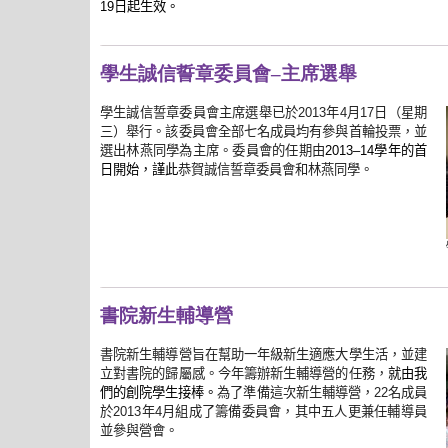
日起生效。
19
學生誠信誓章委員會–主席選舉
學生誠信誓章委員會主席選舉已於
2013
年
4
月
17
日（星期
三）舉行。該委員會全部七名成員均有參與首輪投票，並
學年的首
選出林燕同學為主席。委員會的任期由
2013–14
日開始，謹此
恭賀
林燕同學。
誠信誓章委員會和
書院新生輔導營
書院新生輔導營旨在幫助一年級新生適應大學生活，並建
立對書院的歸屬感。今年籌辦新生輔導營的任務，
就由我
們的創院學生接棒。
為了準備這次新生輔導營，
22
名成員
於
2013
年
4
月組成了籌備委員會，其中五
人更兼任輔導員
並參與營會。