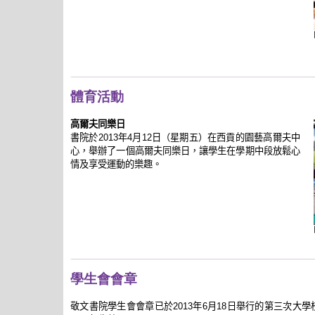
體育活動
高爾夫同樂日
書院於
年
月
日（星期五）在西貢的園藝高爾夫中
2013
4
12
心，舉辦了一個高爾夫同樂日，讓學生在學期中段放鬆心
情及享受運動的樂趣。
學生會會章
敬文書院學生會會章已於
年
月
日舉行的第三次大學
2013
6
18