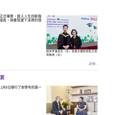
正式畢業，踏入人生的新階
成長，與書院建下深厚的情
校友李逸先生（左）及敬文書院舍監王淑
英教授（右）
詳情...
晚宴
11
月
8
日舉行了本學年的第
一