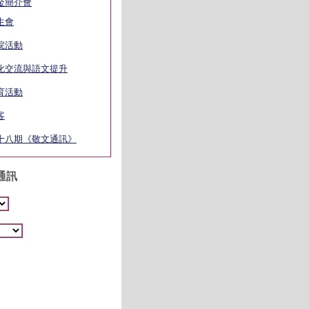
金簡介會
生會
院活動
化交流與語文提升
育活動
客
十八期《敬文通訊》
通訊