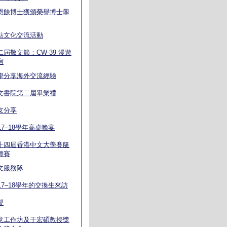
恩餘博士獲頒榮譽博士學
點文化交流活動
二屆敬文節：CW-39 漫遊
宿
學分享海外交流經驗
文書院第二屆畢業禮
友分享
017–18學年高桌晚宴
十四屆香港中文大學賽艇
標賽
文服務隊
017–18學年的交換生來訪
譽
意工作坊及于宏碩教授獎