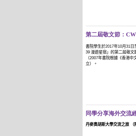
第二屆敬文節：CW-
書院學生於
2017
年
10
月
31
日
39
漫遊星宿」的第二屆敬文
（
2007
年書院根據《香港中
立
）
。
同學分享海外交流
丹麥奧胡斯大學交流之旅
（