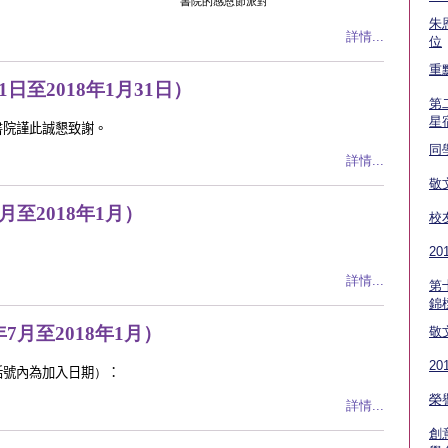
書院的感恩節派對
朱
詳情...
位
重
1日至2018年1月31日）
第
星
書院謹此誠懇致謝。
同
詳情...
敬
月至2018年1月）
校
2
詳情...
第
錦
7月至2018年1月）
敬
2
括號內為加入日期
）
：
榮
詳情...
創