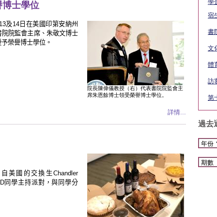
學
譽博士學位
宿
13
及
14
日在美國印第安納州
書
書院
院監會主席、
朱敬文博士
授予榮譽博士學位。
文
體
訪
院長陳偉儀教授（右）代表書院院監會主
席朱恩餘博士領受榮譽博士學位。
第
詳情...
過去
來自美國的交換生
Chandler
LD
同學主持派對，與同學分