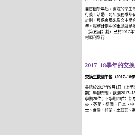
自首個學年起，書院的學生
行義工活動。每年服務隊都
計劃，與保良局朱敬文中學
年。服務計劃中的重頭戲是
（第五屆計劃）已於
2017
年
村順利舉行。
2017–18學年的交
交換生歡迎午餐
（2017–18
學
書院於
2017
年
9
月
1
日
（
上學
期
）
舉辦聚餐，歡迎
2017–1
學期
26
位；下學期
29
位
）
新
麥、芬蘭、德國、日本、中
士、台灣、荷蘭、土耳其、