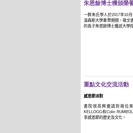
朱恩餘博士獲頒榮
一群朱氏學人於
2017
年
10
月
溫森斯大學重聚
期間
，敬文
的長子朱恩餘博士
獲該大學
重點文化交流活動
感恩節派對
書院很高興邀請到兩位
KELLOGG
和
Colin RUMBO
享感恩節的歷史及文化。