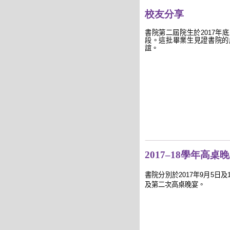
校友分享
書院
第二
屆院生於
2017
年底
段。這批
畢
業生見證書院的
誼。
2017–18學年高桌
書院
分別
於
2017
年
9
月
5
日及
及第
二次高桌晚宴。