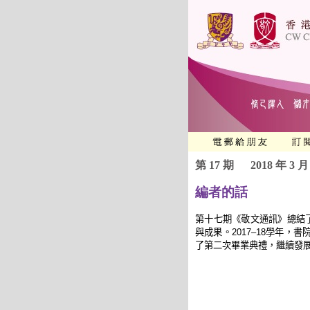
第 17 期
2018 年 3 月
編者的話
第十
七
期《敬文通訊》總結
與成果。
2017
–
18
學年，書
了第二次畢業典禮，
繼
續發