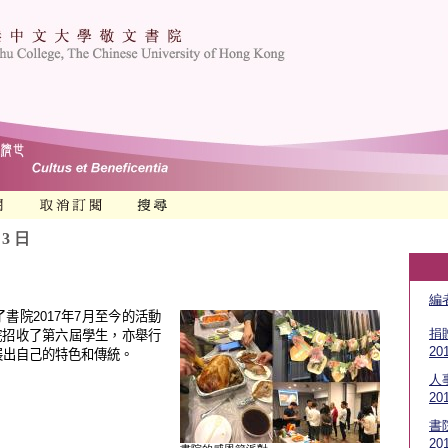
 3 日
編
了書院
2017
年
7
月至今的活動
捐
院
招收了第六屆學生
，
亦
舉行
20
展出自己的特色和傳統。
人
20
書
20