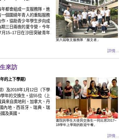
每年都會組成一支服務隊，進
有一個圍繞年青人的重點服務
合作，協助青少年學生步向成
為期三日兩夜的夏令營，今年
7
月
15
–17
日在沙田突破青年
第六屆敬文服務隊「服文者」
詳情...
換生來訪
年的上下學期
）
期
）
及
2018
年
1
月
12
日
（
下學
8
學年的交換生。這
55
位
（
上
成員來自奧地利、加拿大、丹
國內地、西班牙、瑞典、瑞
英國及美國。
書院的學生大使與交換生一同出席2017–
18學年上學期的歡迎午餐。
詳情...