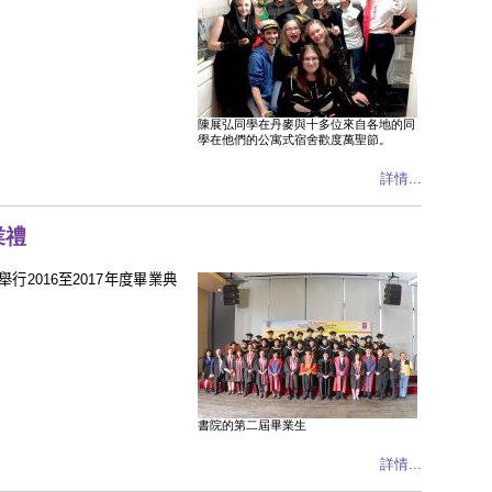
陳展弘同學在丹麥與十多位來自各地的同
學在他們的公寓式宿舍歡度萬聖節。
詳情...
業禮
舉行
2016
至
2017
年度畢業典
。
書院的第二屆畢業生
詳情...