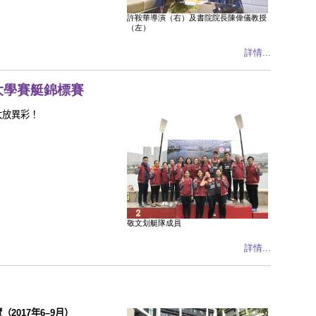
許鞍華導演（右）及書院院長陳偉儀教授
（左）
詳情...
大學賽艇錦標賽
大放異彩！
敬文划艇隊成員
詳情...
覽（
2017
年
6–
9
月）