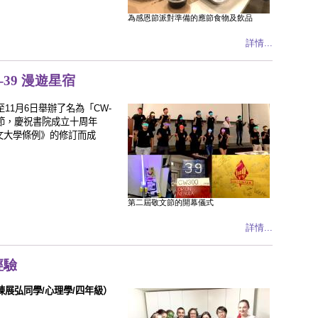
為感恩節派對準備的應節食物及飲品
詳情...
39 漫遊星宿
至
11
月
6
日舉辦了名為「
CW-
節，慶祝書院成立十周年
文大學條例》的修訂而成
第二屆敬文節的開幕儀式
詳情...
經驗
陳展弘同學
/
心理學
/
四年級）