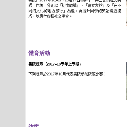
書院在
2017
年
10
月
3
、
10
及
17
日舉辦了一共三節的社交英
語工作坊，分別以「初次認識」、「建立友誼」及「在不
同的文化的地方旅行」為題，冀提升同學的英語溝通技
巧，以應付各種社交場合。
體育活動
書院院隊（
2017–18
學年上學期
）
下列院隊於
2017
年
10
月代表書院參加院際比賽：
訪客