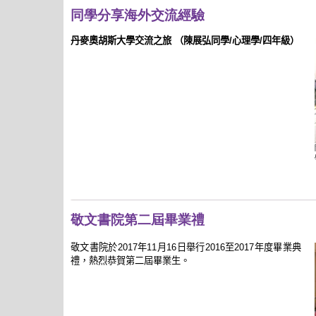
同學分享海外交流經驗
丹麥奧胡斯大學交流之旅
（陳展弘同學
/
心理學
/
四年級）
敬文書院第二屆畢業禮
敬文書院於
2017
年
11
月
16
日舉行
2016
至
2017
年度畢業典
禮，熱烈恭賀第二屆畢業生。