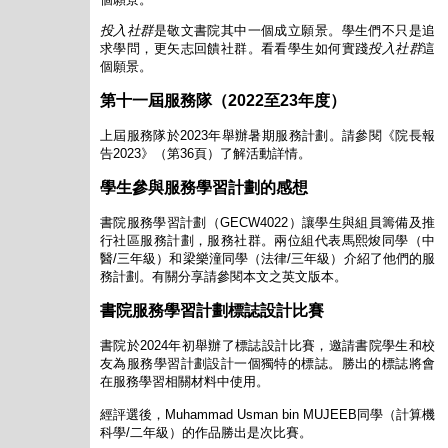
投入社群
是敬文書院其中一個成立願景。學生們不只是追
求學問，更矢志回饋社群。看看學生如何實踐
投入社群
這
個願景。
第十一屆服務隊（
2022
至
23
年度）
上屆服務隊於2023年舉辦暑期服務計劃。請參閱《院長報
告2023》（第36頁）了解活動詳情。
學生參與服務學習計劃的感想
書院服務學習計劃（GECW4022）讓學生與組員籌備及推
行社區服務計劃，服務社群。兩位組代表馬熙焌同學（中
醫/三年級）和梁樂潼同學（法律/三年級）介紹了他們的服
務計劃。有關分享請參閱本文之英文版本。
書院服務學習計劃標誌設計比賽
書院於2024年初舉辦了標誌設計比賽，邀請書院學生和校
友為服務學習計劃設計一個獨特的標誌。勝出的標誌將會
在服務學習相關材料中使用。
經評選後，Muhammad Usman bin MUJEEB同學（計算機
科學/二年級）的作品勝出是次比賽。