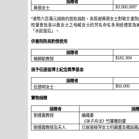
捐贈者
$3,000,000*
黃蓓女士
*
港幣六
百萬元捐款的首批捐款。為答謝黃蓓女士對敬文書院
校董會批准
以黃女士之
母臧女士的
芳名命名
多用途禮堂為
「水餃皇
后
」
。
供書院院長酌情使用
捐贈者
$181,304
楊綱凱教授
捐予伍達倫博士紀念獎學基金
捐贈者
$50,000
伍慧明女士
實物捐贈
捐贈者
捐
劉遵義教授
編織畫
《孫子兵法》
竹簾雕刻畫
劉遵義教授
及
夫
人
已故
張綠萍女士
的藏畫及擺設藏