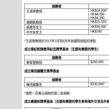
捐贈者
HK$18,000*
王淑英教授
HK$8,000
HK$4,380
HK$15,193
楊綱凱教授
HK$39,000
張惠芳女士
HK$780
符世茵
女士
*
王淑英教授於
2017
年
1
月至
6
月作為書院舍監的津貼
成立秦紀乾陳曼萍紀念獎學基金（
支援有需要的學生）
捐贈者
$250,000
秦家慧教授
成立陳亮國醫生獎學基金
捐贈者
$330,000*
陳亮國醫生
*
港幣
一百萬元捐款的第二批捐款
成立臧健和獎學基金
（
支援有需要的學生參與海外交流及外