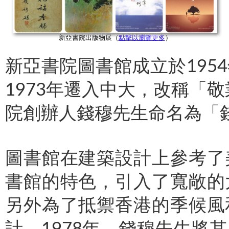
新亞書院出版物展（
點撃以瀏覽更多
）
新亞書院圖書館成立於195
1973年遷入中大，改稱「敬
院創辦人錢穆先生命名為「
圖書館在建築設計上參考了
書館的特色，引入了寬敞的
另外為了抵禦香港的季候風