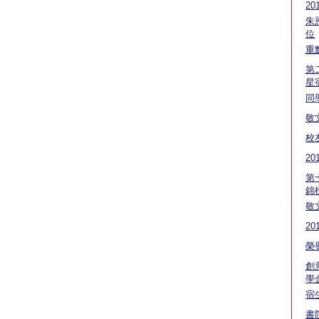
20
朱
位
重
第
星
同
敬
校
2
第
錦
敬
2
榮
創
學
宿
書