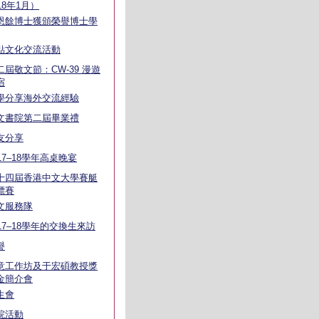
18年1月）
恩餘博士獲頒榮譽博士學
點文化交流活動
二屆敬文節：CW-39 漫遊
宿
學分享海外交流經驗
文書院第二屆畢業禮
友分享
017–18學年高桌晚宴
十四屆香港中文大學賽艇
標賽
文服務隊
017–18學年的交換生來訪
譽
意工作坊及于宏碩教授獎
金簡介會
生會
院活動