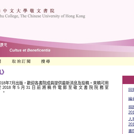
訊》
018
年
7
月出版，歡迎各書院成員提供最新消息及投稿。來稿可用
於
2018
年
5
月
31
日前將稿件電郵至敬文書院院務室
回
）
。
編
捐
20
人
20
書