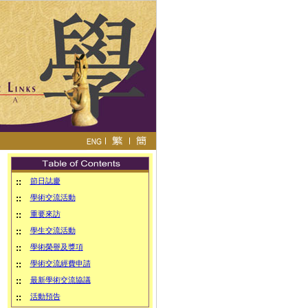
::
節日誌慶
::
學術交流活動
::
重要來訪
::
學生交流活動
::
學術榮譽及獎項
::
學術交流經費申請
::
最新學術交流協議
::
活動預告