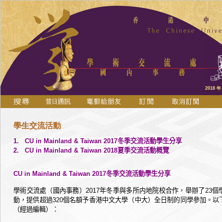
2018 年
學生交流活動
冬季交流活動學生分享
1.
CU in Mainland & Taiwan 2017
夏季交流活動概覽
2.
CU in Mainland & Taiwan 2018
冬季交流活動學生
分享
CU in Mainland & Taiwan 2017
學術交流處（國內事務）
年冬季與多所内地院校合作，
舉辦了
個
2017
23
動
，
提供超過
個名額予香港中文大學（中大）全日制的同學參加。
以
320
（經過編輯）：