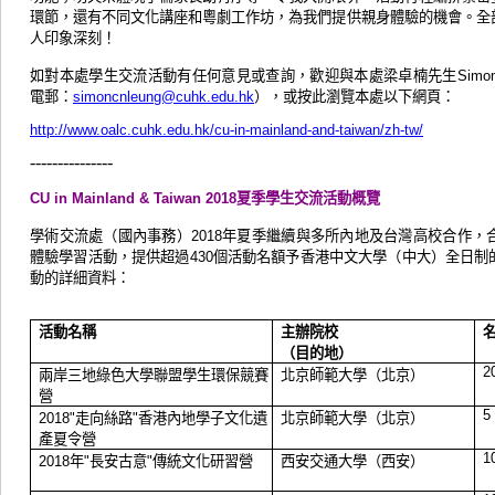
環節，還有不同文化講座和粵劇工作坊，為我們提供親身體驗的機會。全
人印象深刻！
如
對本處學生交流活動有任何意見或查詢，歡迎與本處梁卓楠先生
Simo
電郵：
），或
按此
瀏覽本處以下網頁：
simoncnleung@cuhk.edu.hk
http://www.oalc.cuhk.edu.hk/cu-in-mainland-and-taiwan/zh-tw/
---------------
夏
季學生交流活動概覽
CU in Mainland & Taiwan 2018
學術交流處（國內事務）
年夏
季繼續與多所內地及台灣高校合作，
2018
體驗學習活動
，
提供超過
個活動名額予香港中文大學（中大）全日制
430
動的詳細資料：
活動名稱
主辦院校
（目的地）
2
兩岸三地綠色大學聯盟學生環保競賽
北京師範大學（北京）
營
5
走向絲路
香港內地學子文化遺
北京師範大學（北京）
2018"
"
產夏令營
1
年
長安古意
傳統文化研習營
西安交通大學（西安）
2018
"
"