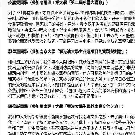
麥嘉雯同學（參加哈爾濱工業大學「第二屆冰雪大聯歡」）
到了
博物館後，才真真正正了解當年
部隊對同胞的所作所為：原
731
731
是叫馬路夫，並以編號來分辨，彷彿已經不視他們為人類，只是一個個
使我更敬佩當年冒死抗日的英雄。另外，最令我印象深刻的是到伊春看
哈爾濱，再坐
小時火車後，轉乘
小時旅遊巴，合共
小時路程。那
6
4
15
境。就連用相機拍下照片，相中人就像修圖，後期加工上去似的，不能融
我到哈爾濱感到最凍的時間，可能是因為有水吧。但是
小時的車程和最
15
郭墨薰同學（參加南京大學「寧港澳大學生非遺項目的實踐與創意」）
栩栩如生的仿真繡令我們無不大開眼界，感歎傳統刺繡的精湛。其實沈繡
突出畫面的光影變化等，以達到仿真的效果。沈繡的發展本就體現了傳統
繡藉由創新，將中國的刺繡技藝帶向國際，這亦可稱為其他非遺項目的借
和茶藝。令我驚訝的是，負責茶藝表演的並非什麼大師，而是來自各個工
們交流的過程中我了解到，她們多是在孩子上大學後有空，加上對茶文化
茶藝訓練班。短短三個月訓練後，她們已經可以向我們帶來精彩的演出。
都可以傳承非遺，只要有心，工作、年齡都不是限制。
鄭德誠同學（參加華南理工大學「粵港大學生尋找南粵文化之旅」）
我和中大的同學都很慶幸能夠參加這次尋找南粵文化之旅，去了廣州，從
化；去了潮州，了解到功夫茶文化；去了佛山，了解到詠春。這些是我沒
些都只是一些中國傳統，殊不知原來當中包含不少古人智慧，例如宗祠有
功能；功夫茶體現了儒家長幼有序等，令我大開眼界。活動行程編排緊密