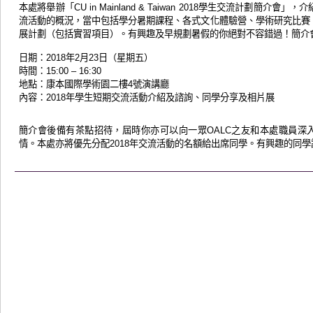
本處將舉辦「
學生交流計劃簡介會」，介
CU in Mainland & Taiwan 2018
流活動的概況，當中包括
學分暑期課程、
各式文化體驗營、學術研究比賽
展計劃（包括實習項目）。有興趣及早規劃暑假的你絕對不容錯過！簡介
日期：
年
月
日（星期
五
）
2018
2
23
時間：
15:00 – 16:30
地點：康本國際學術園二樓
號演講廳
4
內容：
年學生短期交流活動介紹及諮詢、同學分享及相片展
2018
簡介會後備有茶點招待，屆時你亦可以向一眾
之友和本處職員深
OALC
情。本處亦將優先分配
年交流活動的名額給出席同學。有興趣的同學
2018