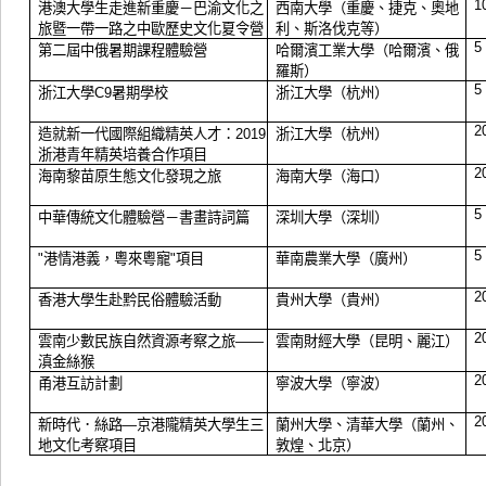
1
港澳大學生走進新重慶－巴渝文化之
西南大學（重慶、捷克、奧地
旅暨一帶一路之中歐歷史文化夏令營
利、斯洛伐克等）
5
第二屆中俄暑期課程體驗營
哈爾濱工業大學（哈爾濱、俄
羅斯）
5
浙江大學
暑期學校
浙江大學（杭州）
C9
2
造就新一代國際組織精英人才：
浙江大學（杭州）
2019
浙港青年精英培養合作項目
2
海南黎苗原生態文化發現之旅
海南大學（海口）
5
中華傳統文化體驗營－書畫詩詞篇
深圳大學（深圳）
5
港情港義，粵來粵寵
項目
華南農業大學（廣州）
"
"
2
香
港大學生赴黔民俗體驗活動
貴州大學（貴州）
2
雲南少數民族自然資源考察之旅
雲南財經大學（昆明
、麗江
）
——
滇金絲猴
2
甬港互訪計劃
寧波大學（寧波）
2
新時代．絲路
京港隴精英大學生三
蘭州大學、清華大學（蘭州、
—
地文化考察項目
敦煌、北京）